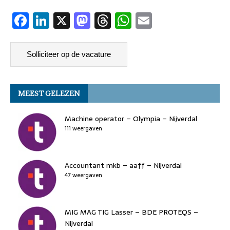
F
Li
X
M
T
W
E
a
n
a
h
h
m
c
k
st
re
at
ai
e
e
o
a
s
l
b
dI
d
d
A
MEEST GELEZEN
o
n
o
s
p
o
n
p
Machine operator – Olympia – Nijverdal
k
111 weergaven
Accountant mkb – aaff – Nijverdal
47 weergaven
MIG MAG TIG Lasser – BDE PROTEQS –
Nijverdal