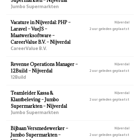
Supermarkten – Nijverdal
Jumbo Supermarkten
Vacature in Nijverdal: PHP –
Nijverdal
Laravel – VueJS –
2 uur geleden geplaatst
Maatwerksoftware –
CareerValue B.V. – Nijverdal
CareerValue B.V.
Revenue Operations Manager –
Nijverdal
12Build – Nijverdal
2 uur geleden geplaatst
12Build
Teamleider Kassa &
Nijverdal
Klantbeleving – Jumbo
2 uur geleden geplaatst
Supermarkten – Nijverdal
Jumbo Supermarkten
Bijbaan Versmedewerker –
Nijverdal
Jumbo Supermarkten –
2 uur geleden geplaatst