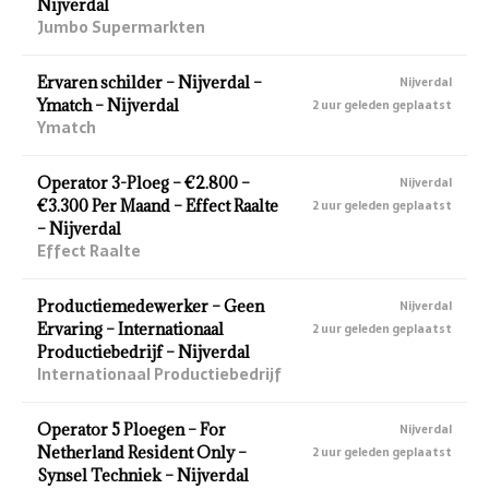
Nijverdal
Jumbo Supermarkten
Ervaren schilder – Nijverdal –
Nijverdal
Ymatch – Nijverdal
2 uur geleden geplaatst
Ymatch
Operator 3-Ploeg – €2.800 –
Nijverdal
€3.300 Per Maand – Effect Raalte
2 uur geleden geplaatst
– Nijverdal
Effect Raalte
Productiemedewerker – Geen
Nijverdal
Ervaring – Internationaal
2 uur geleden geplaatst
Productiebedrijf – Nijverdal
Internationaal Productiebedrijf
Operator 5 Ploegen – For
Nijverdal
Netherland Resident Only –
2 uur geleden geplaatst
Synsel Techniek – Nijverdal