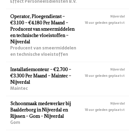
Effect Personeelsdiensten B.V.
Operator, Ploegendienst –
Nijverdal
€3.100 – €4.180 Per Maand –
18 uur geleden geplaatst
Producent van smeermiddelen
en technische vloeistoffen –
Nijverdal
Producent van smeermiddelen
en technische vloeistoffen
Installatiemonteur – €2.700 –
Nijverdal
€3.300 Per Maand – Maintec –
18 uur geleden geplaatst
Nijverdal
Maintec
Schoonmaak medewerker bij
Nijverdal
Baalderborg in Nijverdal en
18 uur geleden geplaatst
Rijssen – Gom – Nijverdal
Gom