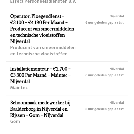
Effect Personeelsdiensten B.V.
Operator, Ploegendienst –
Nijverdal
€3.100 – €4.180 Per Maand –
6 uur geleden geplaatst
Producent van smeermiddelen
en technische vloeistoffen –
Nijverdal
Producent van smeermiddelen
en technische vloeistoffen
Installatiemonteur – €2.700 –
Nijverdal
€3.300 Per Maand – Maintec –
6 uur geleden geplaatst
Nijverdal
Maintec
Schoonmaak medewerker bij
Nijverdal
Baalderborg in Nijverdal en
6 uur geleden geplaatst
Rijssen – Gom – Nijverdal
Gom