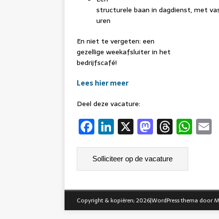
structurele baan in dagdienst, met va
uren
En niet te vergeten: een
gezellige weekafsluiter in het
bedrijfscafé!
Lees hier meer
Deel deze vacature:
F
Li
X
M
T
W
a
n
a
h
h
c
k
st
re
at
a
e
e
o
a
s
l
b
dI
d
d
A
o
n
o
s
p
Copyright & kopiëren; 2026|WordPress thema door
M