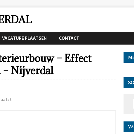
VERDAL
VACATURE PLAATSEN
CONTACT
erieurbouw – Effect
ME
 – Nijverdal
Z
laatst
VA