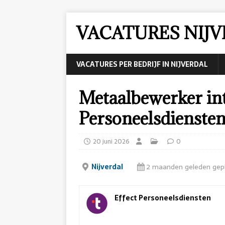
VACATURES NIJ
VACATURES PER BEDRIJF IN NIJVERDAL
Metaalbewerker int
Personeelsdiensten
20 juni 2026
0
Nijverdal
2 maanden geleden gep
Effect Personeelsdiensten