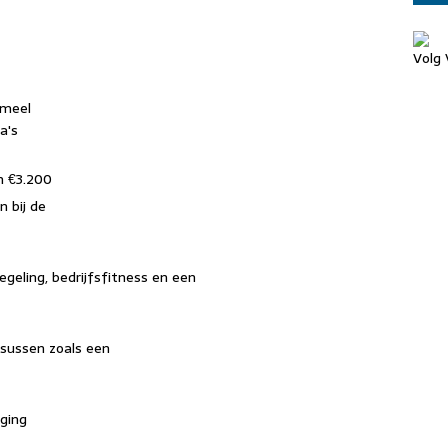
Volg 
rmeel
a's
n €3.200
 bij de
eling, bedrijfsfitness en een
rsussen zoals een
iging