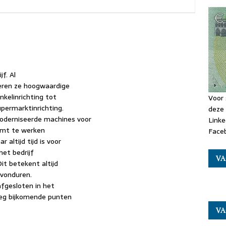
jf. Al
eren ze hoogwaardige
nkelinrichting tot
Voor 
upermarktinrichting.
deze 
oderniseerde machines voor
Linke
komt te werken
Faceb
 altijd tijd is voor
het bedrijf
VA
Dit betekent altijd
avonduren.
afgesloten in het
oeg bijkomende punten
VA