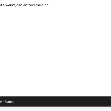
ste werktijden en zekerheid op
E
m
i
H Themes