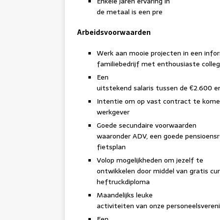
Enkele jaren ervaring in
de metaal is een pre
Arbeidsvoorwaarden
Werk aan mooie projecten in een info
familiebedrijf met enthousiaste colleg
Een
uitstekend salaris tussen de €2.600 e
Intentie om op vast contract te komen
werkgever
Goede secundaire voorwaarden
waaronder ADV, een goede pensioensreg
fietsplan
Volop mogelijkheden om jezelf te
ontwikkelen door middel van gratis cu
heftruckdiploma
Maandelijks leuke
activiteiten van onze personeelsveren
Een