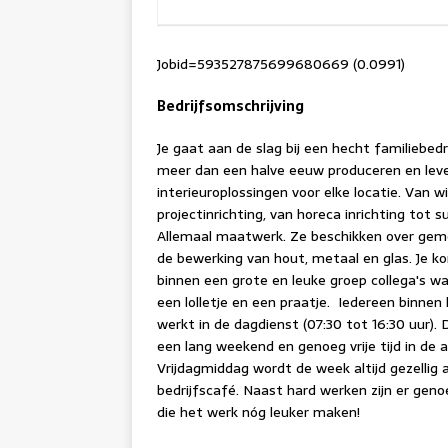
Jobid=593527875699680669 (0.0991)
Bedrijfsomschrijving
Je gaat aan de slag bij een hecht familiebedri
meer dan een halve eeuw produceren en lev
interieuroplossingen voor elke locatie. Van wi
projectinrichting, van horeca inrichting tot s
Allemaal maatwerk. Ze beschikken over gem
de bewerking van hout, metaal en glas. Je 
binnen een grote en leuke groep collega's waar
een lolletje en een praatje. Iedereen binnen 
werkt in de dagdienst (07:30 tot 16:30 uur). 
een lang weekend en genoeg vrije tijd in de 
Vrijdagmiddag wordt de week altijd gezellig 
bedrijfscafé. Naast hard werken zijn er gen
die het werk nóg leuker maken!