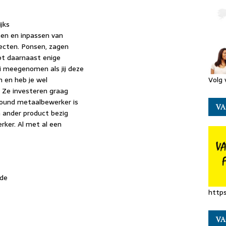
jks
nen en inpassen van
jecten. Ponsen, zagen
ebt daarnaast enige
 meegenomen als jij deze
Volg 
jn en heb je wel
. Ze investeren graag
round metaalbewerker is
VA
 ander product bezig
rker. Al met al een
ede
https
VA