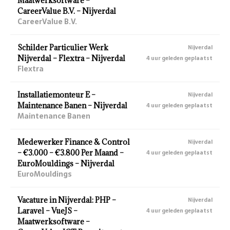
Maatwerksoftware –
CareerValue B.V. – Nijverdal
CareerValue B.V.
Schilder Particulier Werk
Nijverdal
Nijverdal – Flextra – Nijverdal
4 uur geleden geplaatst
Flextra
Installatiemonteur E –
Nijverdal
Maintenance Banen – Nijverdal
4 uur geleden geplaatst
Maintenance Banen
Medewerker Finance & Control
Nijverdal
– €3.000 – €3.800 Per Maand –
4 uur geleden geplaatst
EuroMouldings – Nijverdal
EuroMouldings
Vacature in Nijverdal: PHP –
Nijverdal
Laravel – VueJS –
4 uur geleden geplaatst
Maatwerksoftware –