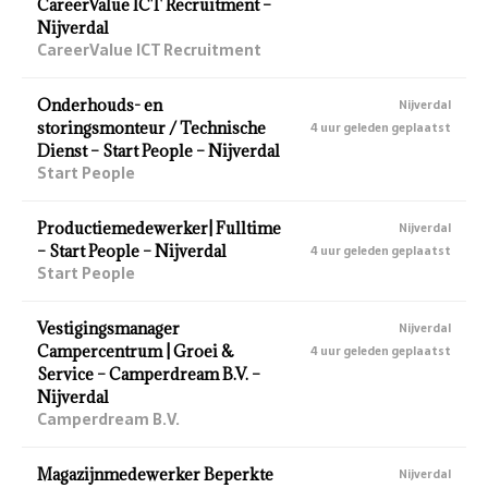
CareerValue ICT Recruitment –
Nijverdal
CareerValue ICT Recruitment
Onderhouds- en
Nijverdal
storingsmonteur / Technische
4 uur geleden geplaatst
Dienst – Start People – Nijverdal
Start People
Productiemedewerker| Fulltime
Nijverdal
– Start People – Nijverdal
4 uur geleden geplaatst
Start People
Vestigingsmanager
Nijverdal
Campercentrum | Groei &
4 uur geleden geplaatst
Service – Camperdream B.V. –
Nijverdal
Camperdream B.V.
Magazijnmedewerker Beperkte
Nijverdal