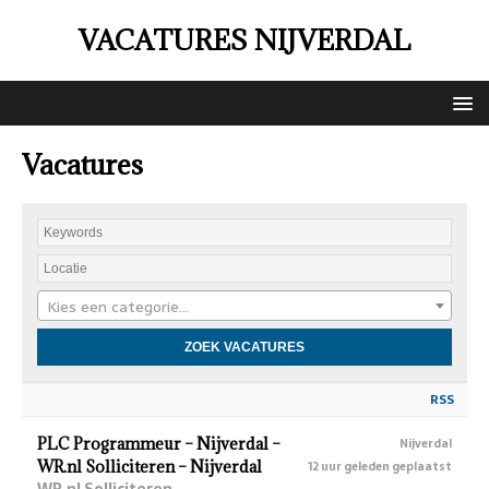
VACATURES NIJVERDAL
Vacatures
Kies een categorie…
RSS
PLC Programmeur – Nijverdal –
Nijverdal
WR.nl Solliciteren – Nijverdal
12 uur geleden geplaatst
WR.nl Solliciteren