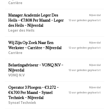
Carrière
Manager Academie Leger Des
Nijverdal
Heils – €7.808 Per Maand – Leger
12 uur geleden geplaatst
des Heils – Nijverdal
Leger des Heils
Wij Zijn Op Zoek Naar Een
Nijverdal
Werkster – Carrière – Nijverdal
12 uur geleden geplaatst
Carrière
Belastingadviseur – VONQ N.V –
Nijverdal
Nijverdal
12 uur geleden geplaatst
VONQ N.V
Operator 3 Ploegen – €3.272 –
Nijverdal
€4.700 Per Maand – Synsel
12 uur geleden geplaatst
Techniek – Nijverdal
Synsel Techniek