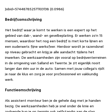
Jobid=574487852571103138 (0.0986)
Bedrijfsomschrijving
Het bedrijf waar je komt te werken is een expert op het
gebied van dak-, wand- en gevelbeplating. Er werken zo'n 15
mensen, waardoor het nog een bedrijf is met korte lijnen en
een ouderwets fijne werksfeer. Hierdoor wordt je razendsnel
op niveau gebracht en krijg je alle aandacht tijdens het
inwerken. De werkzaamheden zijn vooral op bedrijventerreinen
in de omgeving van Salland en Twente. Je zit eigenlijk nooit
langer dan één uur in de auto. Samen met jouw collega's rijdt
je naar de klus en zorg je voor professioneel en vakkundig
werk.
Functieomschrijving
Als assistent monteur ben je de gehele dag met je handen
bezig. De werkzaamheden heb je snel onder de knie en
zodoende kun je op termijn ook zelfstandig aan de slag.