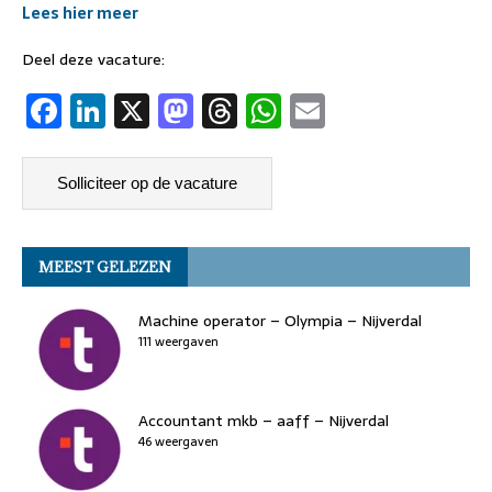
Lees hier meer
Deel deze vacature:
F
Li
X
M
T
W
E
a
n
a
h
h
m
c
k
st
re
at
ai
e
e
o
a
s
l
b
dI
d
d
A
MEEST GELEZEN
o
n
o
s
p
o
n
p
Machine operator – Olympia – Nijverdal
k
111 weergaven
Accountant mkb – aaff – Nijverdal
46 weergaven