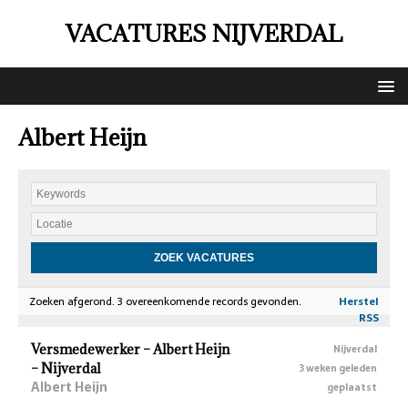
VACATURES NIJVERDAL
Albert Heijn
Zoeken afgerond. 3 overeenkomende records gevonden.
Herstel
RSS
Versmedewerker – Albert Heijn
Nijverdal
– Nijverdal
3 weken geleden
Albert Heijn
geplaatst